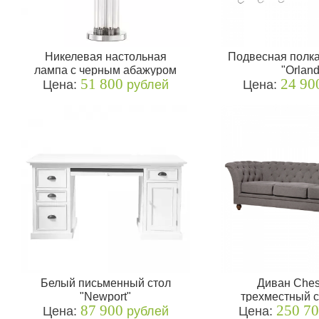
Никелевая настольная
Подвесная полка
лампа с черным абажуром
"Orlan
51 800
24 90
Цена:
"Rex"
рублей
Цена:
Белый письменный стол
Диван Chest
"Newport"
трехместный с
87 900
250 7
Цена:
рублей
Цена:
обивк