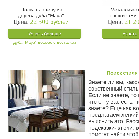
Полка на стену из
Металличес
дерева дуба "Maya"
с крючками 
22 300
21 2
Цена:
рублей
Цена:
Узнать больше
Узнать
Поиск стиля
Знаете ли вы, како
собственный стиль
Если не знаете, то
что он у вас есть, 
знаете? Еще как в
предлагаем легкий
выяснить это. Рас
подсказки-ключи, 
помогут найти чтобы