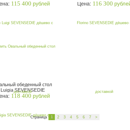
115 400
116 300
ена:
рублей
Цена:
рубле
альный обеденный стол
Luigia SEVENSEDIE
118 400
ена:
рублей
Страница
1
2
3
4
5
6
7
>