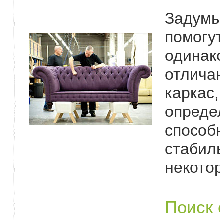
Задумы
помогу
одинак
отлича
каркас
опреде
способ
стабил
некото
Поиск 