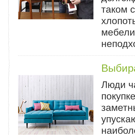
таком 
хлопот
мебели
неподх
Выбир
Люди ч
покупк
заметны
упуска
наибол