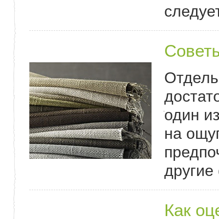
следуе
Советы
Отдель
достат
один и
на ощу
предпо
другие
Как оц