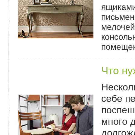
ящиками
письмен
мелочей
консоль
помещен
Что ну
Нескол
себе п
поспеш
много 
долгож