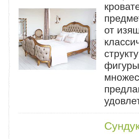
кроват
предме
от изя
класси
структ
фигуры
множес
предла
удовле
Сунду