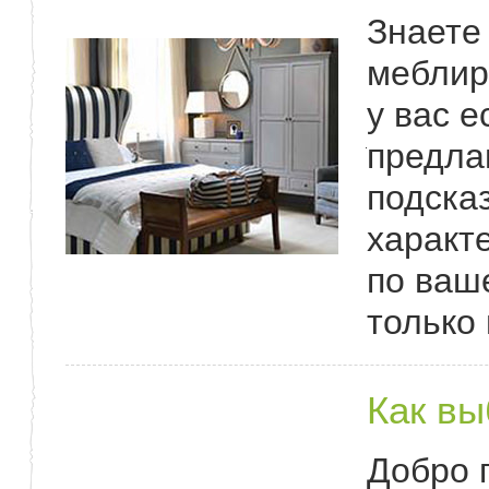
Знаете
меблир
у вас е
предла
подска
характ
по ваш
только
Как вы
Добро 