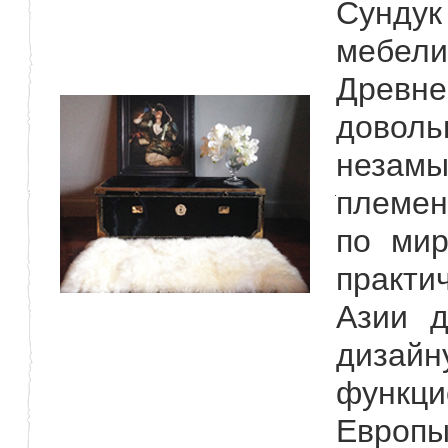
Сунду
мебели
Древне
доволь
незамы
племен
по мир
практи
Азии д
дизай
функци
Европы