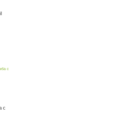
l
а с