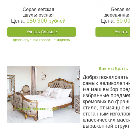
Серая детская
Белая д
двухъярусная
деревянная
150 900
60 0
Цена:
кровать с ящиком
рублей
Цена:
"Nua
"Newport"
Узнать больше
Узнать
Как выбрать 
Добро пожаловать 
самых великолепны
На Ваш выбор пре
избранные предмет
кремовых во фран
стиле, от изящно и
стеганным изголов
классических масс
выраженной структу