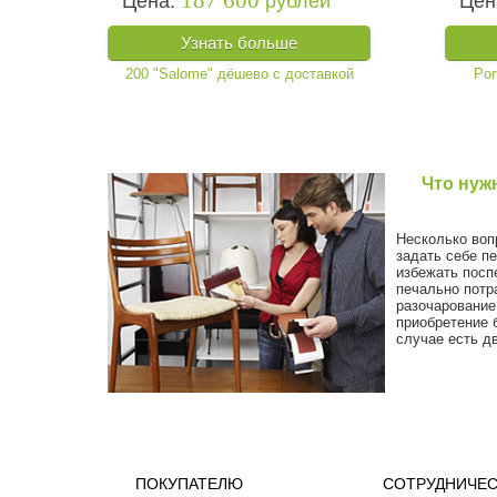
187 600
Цена:
рублей
Цен
Узнать больше
Что нуж
Несколько воп
задать себе п
избежать посп
печально потр
разочарование
приобретение 
случае есть дв
ПОКУПАТЕЛЮ
СОТРУДНИЧЕ