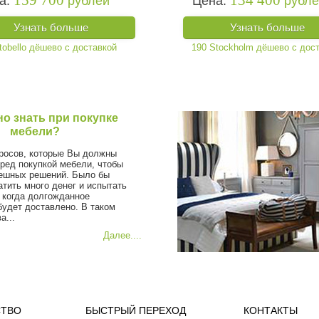
159 700
134 400
а:
рублей
Цена:
рубл
Узнать больше
Узнать больше
но знать при покупке
мебели?
росов, которые Вы должны
еред покупкой мебели, чтобы
ешных решений. Было бы
атить много денег и испытать
 когда долгожданное
будет доставлено. В таком
а...
Далее....
СТВО
БЫСТРЫЙ ПЕРЕХОД
КОНТАКТЫ